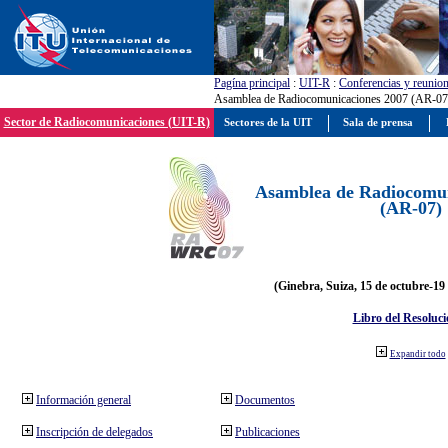
Pagína principal
:
UIT-R
:
Conferencias y reunio
Asamblea de Radiocomunicaciones 2007 (AR-07
Sector de Radiocomunicaciones (UIT-R)
Sectores de la UIT
Sala de prensa
Asamblea de Radiocomun
(AR-07)
(Ginebra, Suiza, 15 de octubre-19
Libro del Resoluci
Expandir todo
Información general
Documentos
Inscripción de delegados
Publicaciones