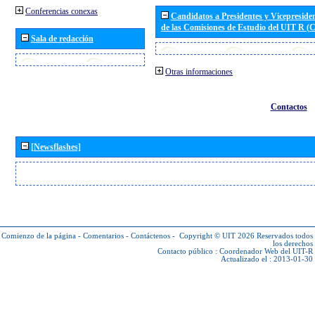
Conferencias conexas
Candidatos a Presidentes y Vicepreside
de las Comisiones de Estudio del UIT R 
Sala de redacción
Otras informaciones
Contactos
[Newsflashes]
Comienzo de la página
-
Comentarios
-
Contáctenos
-
Copyright © UIT 2026
Reservados todos
los derechos
Contacto público :
Coordenador Web del UIT-R
Actualizado el : 2013-01-30