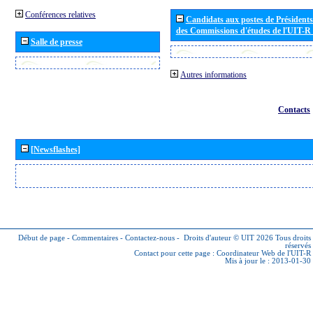
Conférences relatives
Candidats aux postes de Présidents 
des Commissions d'études de l'UIT-R
Salle de presse
Autres informations
Contacts
[Newsflashes]
Début de page
-
Commentaires
-
Contactez-nous
-
Droits d'auteur © UIT 2026
Tous droits
réservés
Contact pour cette page :
Coordinateur Web de l'UIT-R
Mis à jour le : 2013-01-30