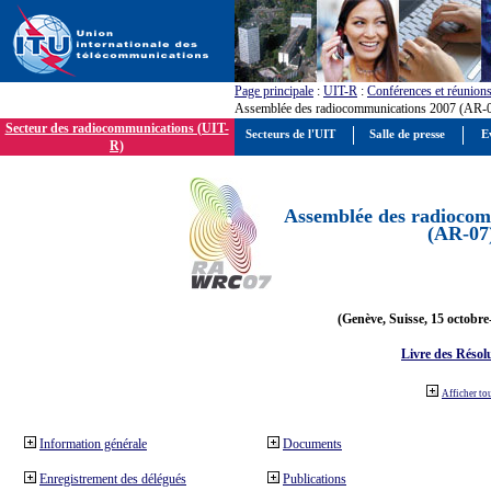
Page principale
:
UIT-R
:
Conférences et réunion
Assemblée des radiocommunications 2007 (AR-
Secteur des radiocommunications (UIT-
Secteurs de l'UIT
Salle de presse
E
R)
Assemblée des radiocom
(AR-07
(Genève, Suisse, 15 octobre
Livre des Résol
Afficher to
Information générale
Documents
Enregistrement des délégués
Publications