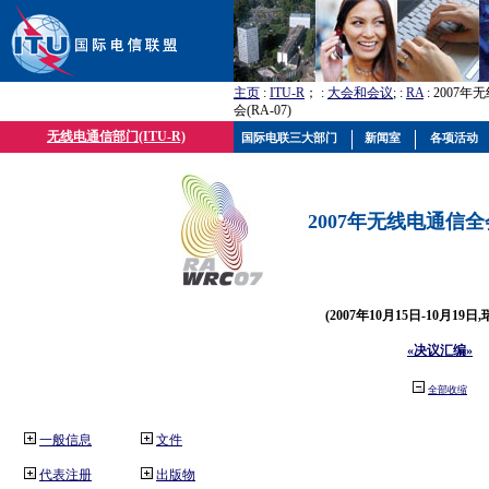
主页
:
ITU-R
； :
大会和会议
; :
RA
: 2007
会(RA-07)
无线电通信部门(ITU-R)
国际电联三大部门
新闻室
各项活动
2007年无线电通信全会(
(2007年10月15日-10月19日
«决议汇编»
全部收缩
一般信息
文件
代表注册
出版物