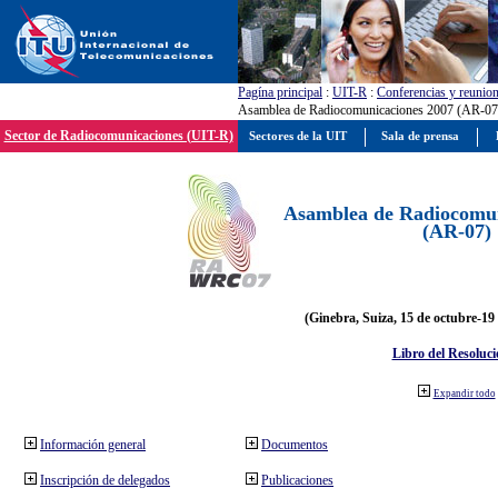
Pagína principal
:
UIT-R
:
Conferencias y reunio
Asamblea de Radiocomunicaciones 2007 (AR-07
Sector de Radiocomunicaciones (UIT-R)
Sectores de la UIT
Sala de prensa
Asamblea de Radiocomun
(AR-07)
(Ginebra, Suiza, 15 de octubre-19
Libro del Resoluci
Expandir todo
Información general
Documentos
Inscripción de delegados
Publicaciones