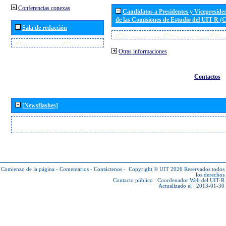
Conferencias conexas
Candidatos a Presidentes y Vicepreside
de las Comisiones de Estudio del UIT R 
Sala de redacción
Otras informaciones
Contactos
[Newsflashes]
Comienzo de la página
-
Comentarios
-
Contáctenos
-
Copyright © UIT 2026
Reservados todos
los derechos
Contacto público :
Coordenador Web del UIT-R
Actualizado el : 2013-01-30