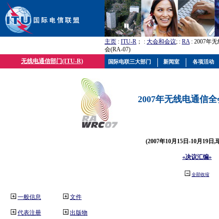
主页
:
ITU-R
； :
大会和会议
; :
RA
: 2007
会(RA-07)
无线电通信部门(ITU-R)
国际电联三大部门
新闻室
各项活动
2007年无线电通信全会(
(2007年10月15日-10月19日
«决议汇编»
全部收缩
一般信息
文件
代表注册
出版物