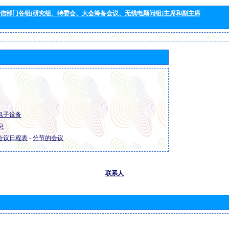
信部门各组(研究组、特委会、大会筹备会议、无线电顾问组)主席和副主席
R 电子设备
息
R 会议日程表
-
分节的会议
联系人