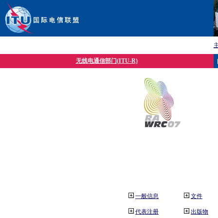
无线电通信部门(ITU-R)
一般信息
文件
代表注册
出版物