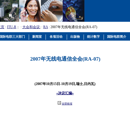
主页
:
ITU-R
； :
大会和会议
; :
RA
: 2007年无线电通信全会(RA-07)
国际电联三大部门
新闻室
各项活动
出版物
统计数字
国际电联简介
2007年无线电通信全会(RA-07)
(2007年10月15日-10月19日,瑞士,日内瓦)
«决议汇编»
全部收缩