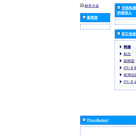
相关大会
无线电通
的候选人
新闻室
其它信息
网播
标志
新闻室
ITU-
有用信
ITU-
[Newsflashes]