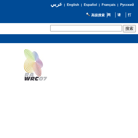
عربي
English
Español
Français
Русский
|
|
|
|
高级搜索