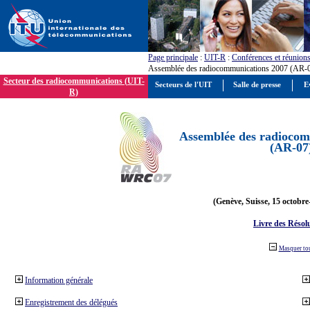
Page principale
:
UIT-R
:
Conférences et réunion
Assemblée des radiocommunications 2007 (AR-
Secteur des radiocommunications (UIT-
Secteurs de l'UIT
Salle de presse
E
R)
Assemblée des radiocom
(AR-07
(Genève, Suisse, 15 octobre
Livre des Résol
Masquer to
Information générale
Enregistrement des délégués