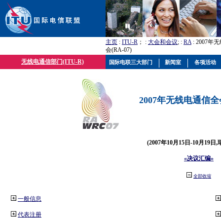
主页
:
ITU-R
； :
大会和会议
; :
RA
: 2007
会(RA-07)
无线电通信部门(ITU-R)
国际电联三大部门
新闻室
各项活动
2007年无线电通信全会(
(2007年10月15日-10月19日
«决议汇编»
全部收缩
一般信息
代表注册