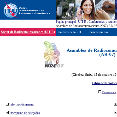
Pagína principal
:
UIT-R
:
Conferencias y reunio
Asamblea de Radiocomunicaciones 2007 (AR-07
Sector de Radiocomunicaciones (UIT-R)
Sectores de la UIT
Sala de prensa
Asamblea de Radiocomun
(AR-07)
(Ginebra, Suiza, 15 de octubre-19
Libro del Resoluci
Contraer todo
Información general
Inscripción de delegados