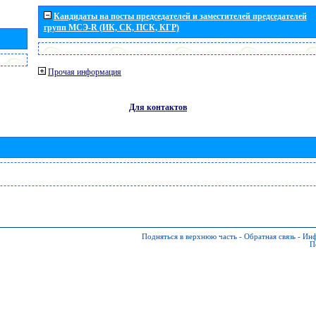
Кандидаты на посты председателей и заместителей председателей
групп МСЭ-R (ИК, СК, ПСК, КГР)
Прочая информация
Для контактов
Подняться в верхнюю часть
-
Обратная связь
-
Инф
П