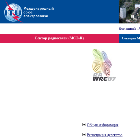
Домашний
:
Сектор радиосвязи (МСЭ-R)
Секторы 
Общая информация
Регистрация делегатов