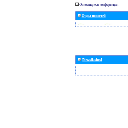
Относящиеся конференции
Отдел новостей
[Newsflashes]