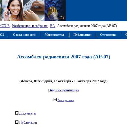
МСЭ-R
:
Конференции и собрания
:
RA
: Ассамблея радиосвязи 2007 года (АР-07)
МСЭ
Отдел новостей
Мероприятия
Публикации
Статистика
С
Ассамблея радиосвязи 2007 года (АР-07)
(Женева, Швейцария, 15 октября - 19 октября 2007 года)
Сборник резолюций
Расширить все
Документы
Публикации