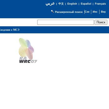
عربي
English
Español
Français
|
中文
|
|
|
Расширенный поиск
ведения о МСЭ