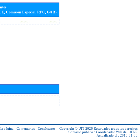
entes
(CE, Comisión Especial, RPC, GAR)
la página
-
Comentarios
-
Contáctenos
-
Copyright © UIT 2026
Reservados todos los derechos
Contacto público :
Coordenador Web del UIT-R
Actualizado el : 2013-01-30