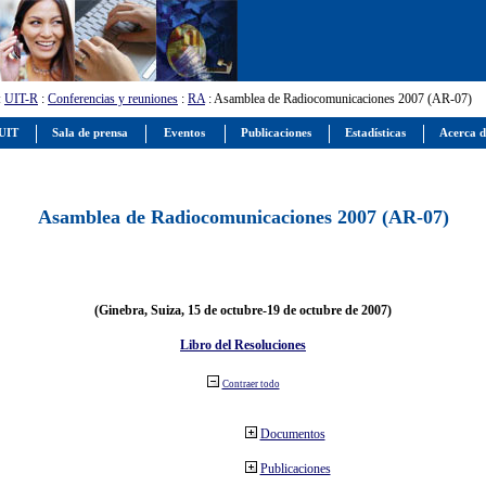
:
UIT-R
:
Conferencias y reuniones
:
RA
: Asamblea de Radiocomunicaciones 2007 (AR-07)
 UIT
Sala de prensa
Eventos
Publicaciones
Estadísticas
Acerca d
Asamblea de Radiocomunicaciones 2007 (AR-07)
(Ginebra, Suiza, 15 de octubre-19 de octubre de 2007)
Libro del Resoluciones
Contraer todo
Documentos
Publicaciones