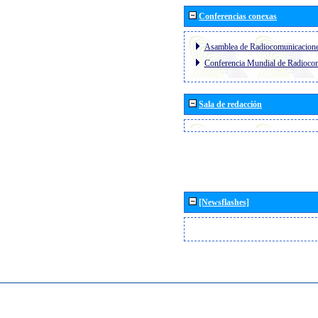
Conferencias conexas
Asamblea de Radiocomunicacion
Conferencia Mundial de Radioc
Sala de redacción
[Newsflashes]