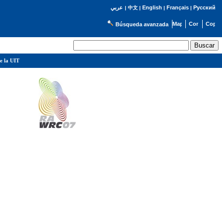
English
Français
Русский
عربي
|
中文
|
|
|
Búsqueda avanzada
e la UIT