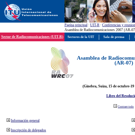
Pagína principal
:
UIT-R
:
Conferencias y reunio
Asamblea de Radiocomunicaciones 2007 (AR-07
Sector de Radiocomunicaciones (UIT-R)
Sectores de la UIT
Sala de prensa
Asamblea de Radiocomun
(AR-07)
(Ginebra, Suiza, 15 de octubre-19
Libro del Resoluci
Contraer todo
Información general
Inscripción de delegados