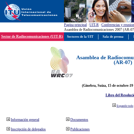
Pagína principal
:
UIT-R
:
Conferencias y reunio
Asamblea de Radiocomunicaciones 2007 (AR-07
Sector de Radiocomunicaciones (UIT-R)
Sectores de la UIT
Sala de prensa
Asamblea de Radiocomun
(AR-07)
(Ginebra, Suiza, 15 de octubre-19
Libro del Resoluci
Expandir todo
Información general
Documentos
Inscripción de delegados
Publicaciones