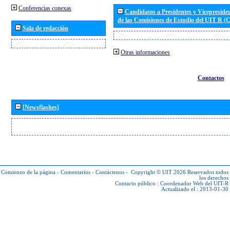
Conferencias conexas
Candidatos a Presidentes y Vicepreside
de las Comisiones de Estudio del UIT R 
Sala de redacción
Otras informaciones
Contactos
[Newsflashes]
Comienzo de la página
-
Comentarios
-
Contáctenos
-
Copyright © UIT 2026
Reservados todos
los derechos
Contacto público :
Coordenador Web del UIT-R
Actualizado el : 2013-01-30