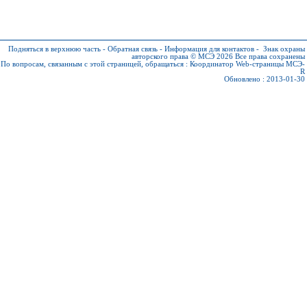
Подняться в верхнюю часть
-
Обратная связь
-
Информация для контактов
-
Знак охраны
авторского права © МСЭ 2026
Все права сохранены
По вопросам, связанным с этой страницей, обращаться :
Координатор Web-страницы МСЭ-
R
Обновлено : 2013-01-30