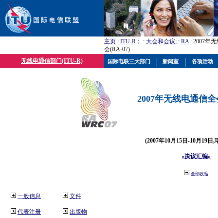
主页
:
ITU-R
； :
大会和会议
; :
RA
: 2007
会(RA-07)
无线电通信部门(ITU-R)
国际电联三大部门
新闻室
各项活动
2007年无线电通信全会(
(2007年10月15日-10月19日
«决议汇编»
全部收缩
一般信息
文件
代表注册
出版物