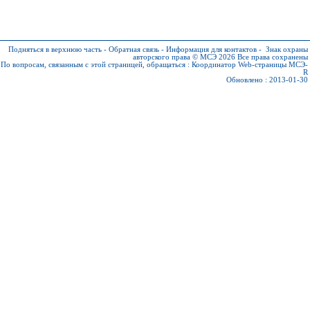
Подняться в верхнюю часть
-
Обратная связь
-
Информация для контактов
-
Знак охраны
авторского права © МСЭ 2026
Все права сохранены
По вопросам, связанным с этой страницей, обращаться :
Координатор Web-страницы МСЭ-
R
Обновлено : 2013-01-30