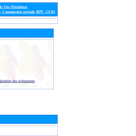
de Vice-Présidents
E, Commission spéciale, RPC, GCR)
lendrier des évènements