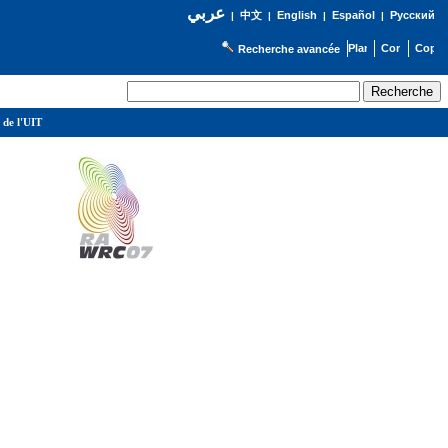
عربي
English
Español
Русский
|
中文
|
|
|
Recherche avancée
 de l'UIT