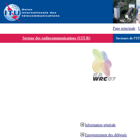
Page principale
:
Secteur des radiocommunications (UIT-R)
Secteurs de l'U
Information générale
Enregistrement des délégués