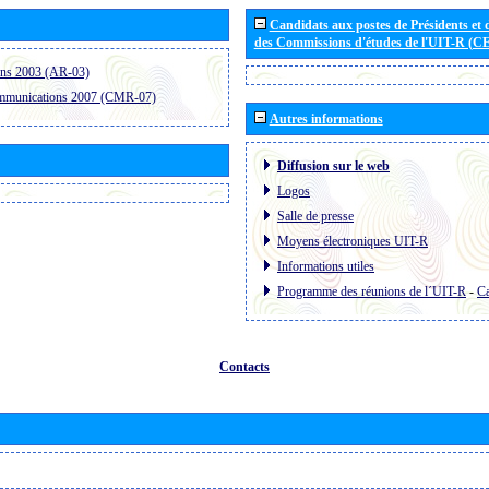
Candidats aux postes de Présidents et 
des Commissions d'études de l'UIT-R (C
ons 2003 (AR-03)
ommunications 2007 (CMR-07)
Autres informations
Diffusion sur le web
Logos
Salle de presse
Moyens électroniques UIT-R
Informations utiles
Programme des réunions de l´UIT-R
-
Ca
Contacts