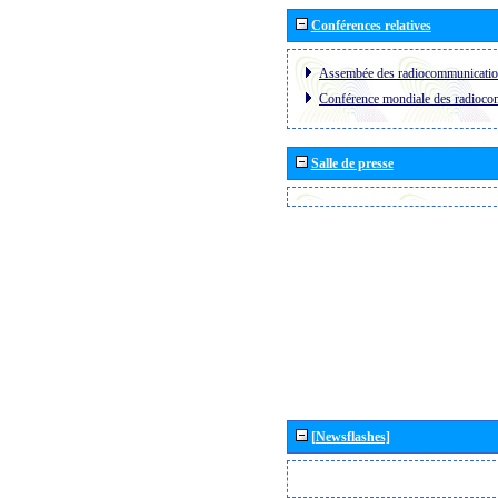
Conférences relatives
Assembée des radiocommunicati
Conférence mondiale des radioc
Salle de presse
[Newsflashes]