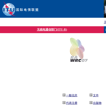
无线电通信部门(ITU-R)
一般信息
文件
代表注册
出版物