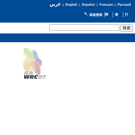
عربي
English
Español
Français
Русский
|
|
|
|
高级搜索