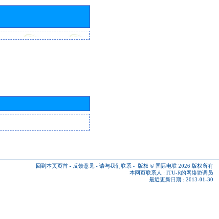
回到本页页首
-
反馈意见
-
请与我们联系
-
版权 © 国际电联 2026
版权所有
本网页联系人 :
ITU-R的网络协调员
最近更新日期 : 2013-01-30