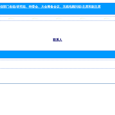
信部门各组(研究组、特委会、大会筹备会议、无线电顾问组)主席和副主席
联系人