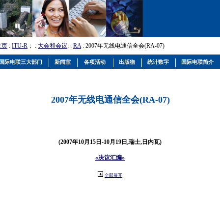
主页
:
ITU-R
； :
大会和会议
; :
RA
: 2007年无线电通信全会(RA-07)
国际电联三大部门
新闻室
各项活动
出版物
统计数字
国际电联简介
2007年无线电通信全会(RA-07)
(2007年10月15日-10月19日,瑞士,日内瓦)
«决议汇编»
全部展开