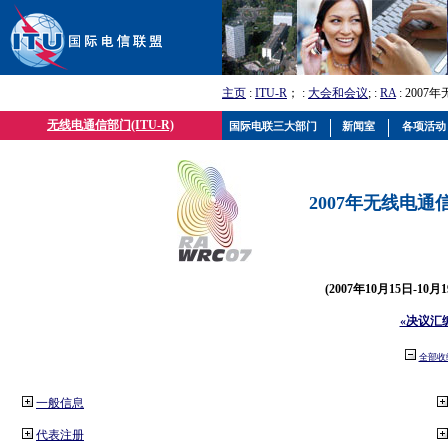
主页
:
ITU-R
； :
大会和会议
; :
RA
: 2007
无线电通信部门(ITU-R)
国际电联三大部门
新闻室
各项活动
2007年无线电通信
(2007年10月15日-10
«决议汇
全部收
一般信息
代表注册