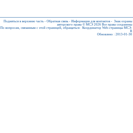
Подняться в верхнюю часть
-
Обратная связь
-
Информация для контактов
-
Знак охраны
авторского права © МСЭ 2026
Все права сохранены
По вопросам, связанным с этой страницей, обращаться :
Координатор Web-страницы МСЭ-
R
Обновлено : 2013-01-30