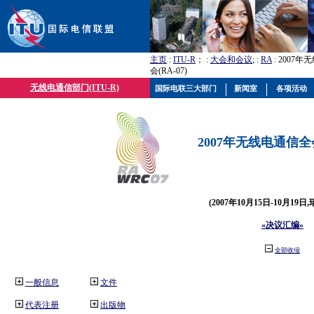
主页
:
ITU-R
； :
大会和会议
; :
RA
: 2007
会(RA-07)
无线电通信部门(ITU-R)
国际电联三大部门
新闻室
各项活动
2007年无线电通信全会(
(2007年10月15日-10月19日
«决议汇编»
全部收缩
一般信息
文件
代表注册
出版物