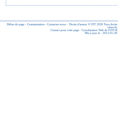
Début de page
-
Commentaires
-
Contactez-nous
-
Droits d'auteur © UIT 2026
Tous droits
réservés
Contact pour cette page :
Coordinateur Web de l'UIT-R
Mis à jour le : 2013-01-30