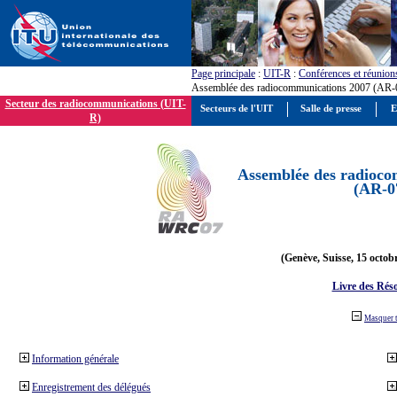
Page principale
:
UIT-R
:
Conférences et réunion
Assemblée des radiocommunications 2007 (AR-
Secteur des radiocommunications (UIT-
Secteurs de l'UIT
Salle de presse
E
R)
Assemblée des radioco
(AR-0
(Genève, Suisse, 15 octob
Livre des Réso
Masquer 
Information générale
Enregistrement des délégués