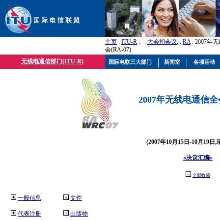
主页
:
ITU-R
； :
大会和会议
; :
RA
: 2007
会(RA-07)
无线电通信部门(ITU-R)
国际电联三大部门
新闻室
各项活动
2007年无线电通信全会(
(2007年10月15日-10月19日
«决议汇编»
全部收缩
一般信息
文件
代表注册
出版物