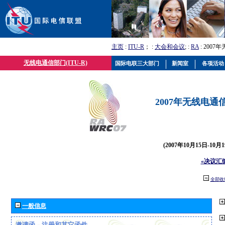
主页
:
ITU-R
； :
大会和会议
; :
RA
: 2007
无线电通信部门(ITU-R)
国际电联三大部门
新闻室
各项活动
2007年无线电通信
(2007年10月15日-10
«决议汇
全部收
一般信息
邀请函、注册和其它函件