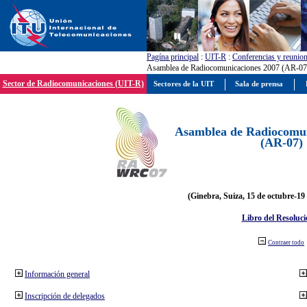
Pagína principal
:
UIT-R
:
Conferencias y reunio
Asamblea de Radiocomunicaciones 2007 (AR-07
Sector de Radiocomunicaciones (UIT-R)
Sectores de la UIT
Sala de prensa
Asamblea de Radiocomun
(AR-07)
(Ginebra, Suiza, 15 de octubre-19
Libro del Resoluci
Contraer todo
Información general
Inscripción de delegados