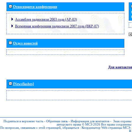
Относящиеся конференции
Ассамблея радиосвязи 2003 года (АР-03)
Всемирная конференция радиосвязи 2007 года (ВКР-07)
Отдел новостей
Для контакто
[Newsflashes]
Подняться в верхнюю часть
-
Обратная связь
-
Информация для контактов
-
Знак охраны
авторского права © МСЭ 2026
Все права сохранены
По вопросам, связанным с этой страницей, обращаться :
Координатор Web-страницы МСЭ-
R