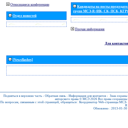
Относящиеся конференции
Кандидаты на посты председател
групп МСЭ-R (ИК, СК, ПСК, КГР)
Отдел новостей
Прочая информация
Для контакто
[Newsflashes]
Подняться в верхнюю часть
-
Обратная связь
-
Информация для контактов
-
Знак охраны
авторского права © МСЭ 2026
Все права сохранены
По вопросам, связанным с этой страницей, обращаться :
Координатор Web-страницы МСЭ-
R
Обновлено : 2013-01-30