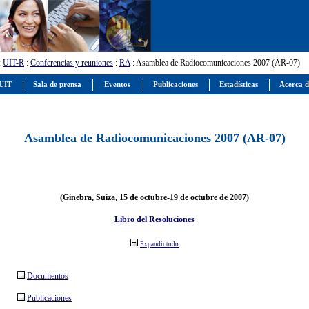
:
UIT-R
:
Conferencias y reuniones
:
RA
: Asamblea de Radiocomunicaciones 2007 (AR-07)
 UIT
Sala de prensa
Eventos
Publicaciones
Estadísticas
Acerca d
Asamblea de Radiocomunicaciones 2007 (AR-07)
(Ginebra, Suiza, 15 de octubre-19 de octubre de 2007)
Libro del Resoluciones
Expandir todo
Documentos
Publicaciones