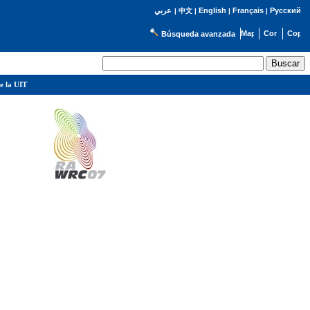
English
Français
Русский
عربي
|
中文
|
|
|
Búsqueda avanzada
e la UIT