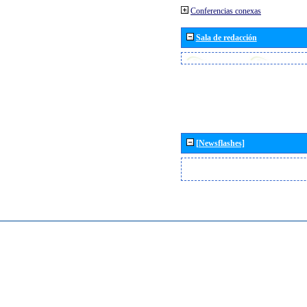
Conferencias conexas
Sala de redacción
[Newsflashes]