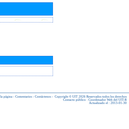
la página
-
Comentarios
-
Contáctenos
-
Copyright © UIT 2026
Reservados todos los derechos
Contacto público :
Coordenador Web del UIT-R
Actualizado el : 2013-01-30