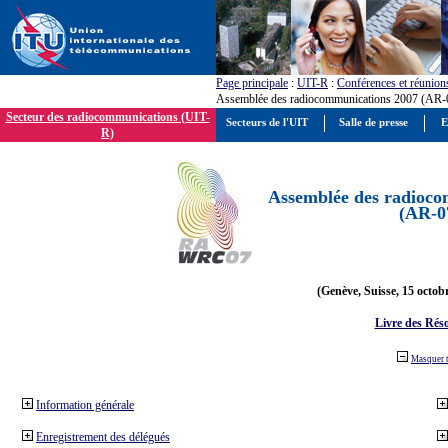
Page principale
:
UIT-R
:
Conférences et réunion
Assemblée des radiocommunications 2007 (AR-
Secteur des radiocommunications (UIT-
Secteurs de l'UIT
Salle de presse
E
R)
Assemblée des radioco
(AR-0
(Genève, Suisse, 15 octob
Livre des Réso
Masquer 
Information générale
Enregistrement des délégués