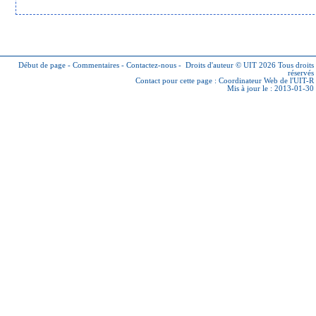
Début de page
-
Commentaires
-
Contactez-nous
-
Droits d'auteur © UIT 2026
Tous droits
réservés
Contact pour cette page :
Coordinateur Web de l'UIT-R
Mis à jour le : 2013-01-30