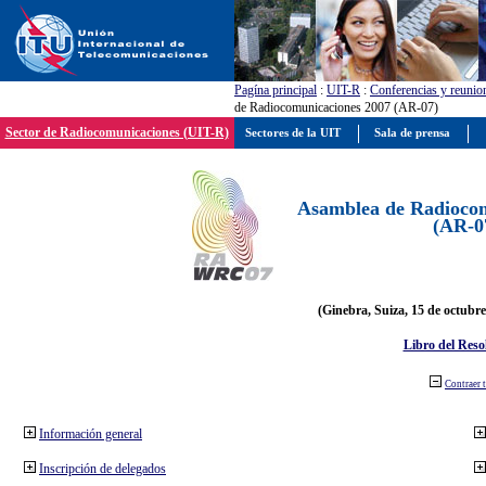
Pagína principal
:
UIT-R
:
Conferencias y reunio
de Radiocomunicaciones 2007 (AR-07)
Sector de Radiocomunicaciones (UIT-R)
Sectores de la UIT
Sala de prensa
Asamblea de Radiocom
(AR-0
(Ginebra, Suiza, 15 de octubre
Libro del Reso
Contraer 
Información general
Inscripción de delegados