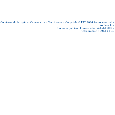
Comienzo de la página
-
Comentarios
-
Contáctenos
-
Copyright © UIT 2026
Reservados todos
los derechos
Contacto público :
Coordenador Web del UIT-R
Actualizado el : 2013-01-30