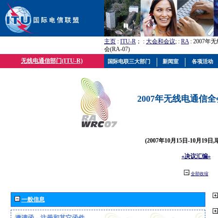
主页
:
ITU-R
； :
大会和会议
; :
RA
: 2007
会(RA-07)
无线电通信部门(ITU-R)
国际电联三大部门
新闻室
各项活动
2007年无线电通信全会(
(2007年10月15日-10月19日
«决议汇编»
全部收缩
一般信息
邀请函、注册和其它函件