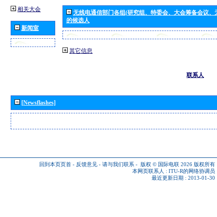
相关大会
无线电通信部门各组(研究组、特委会、大会筹备会议、
的候选人
新闻室
其它信息
联系人
[Newsflashes]
回到本页页首
-
反馈意见
-
请与我们联系
-
版权 © 国际电联 2026
版权所有
本网页联系人 :
ITU-R的网络协调员
最近更新日期 : 2013-01-30