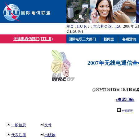
主页
:
ITU-R
； :
大会和会议
; :
RA
: 2007
会(RA-07)
无线电通信部门(ITU-R)
国际电联三大部门
新闻室
各项活动
2007年无线电通信全会(
(2007年10月15日-10月19日
«决议汇编»
全部展开
一般信息
文件
代表注册
出版物