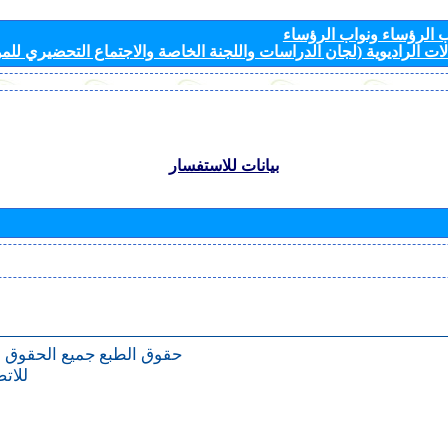
الرؤساء ونواب الرؤساء
ات الراديوية (لجان الدراسات واللجنة الخاصة والاجتماع التحضيري للمؤ
بيانات للاستفسار
حقوق الطبع
جميع الحقوق 
للات