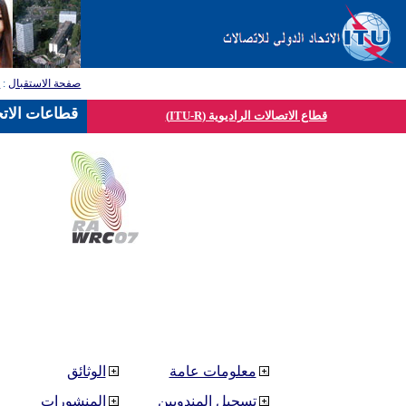
صفحة الاستقبال
:
ق
قطاعات الاتح
قطاع الاتصالات الراديوية (ITU-R)
معلومات عامة
الوثائق
تسجيل المندوبين
المنشورات