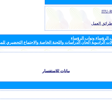
طرائق العمل
الرؤساء ونواب الرؤساء
ات الراديوية (لجان الدراسات واللجنة الخاصة والاجتماع التحضيري للمؤ
بيانات للاستفسار