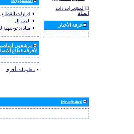
المنشورات
المؤتمرات ذات
الصلة
قرارات القطاع ‏ITU-R
المسائل
غرفة الأخبار
مبادئ توجيهية ل
مرشحون لمناصب 
لأفرقة قطاع الاتصال
معلومات أخرى
[Newsflashes]