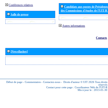
Conférences relatives
Candidats aux postes de Présidents 
des Commissions d'études de l'UIT-R
Salle de presse
Autres informations
Contacts
[Newsflashes]
Début de page
-
Commentaires
-
Contactez-nous
-
Droits d'auteur © UIT 2026
Tous droits
réservés
Contact pour cette page :
Coordinateur Web de l'UIT-R
Mis à jour le : 2013-01-30