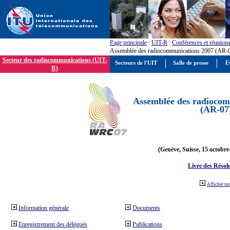
Page principale
:
UIT-R
:
Conférences et réunion
Assemblée des radiocommunications 2007 (AR-
Secteur des radiocommunications (UIT-
Secteurs de l'UIT
Salle de presse
E
R)
Assemblée des radiocom
(AR-07
(Genève, Suisse, 15 octobre
Livre des Résol
Afficher to
Information générale
Documents
Enregistrement des délégués
Publications