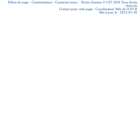
Début de page
-
Commentaires
-
Contactez-nous
-
Droits d'auteur © UIT 2026
Tous droits
réservés
Contact pour cette page :
Coordinateur Web de l'UIT-R
Mis à jour le : 2013-01-30