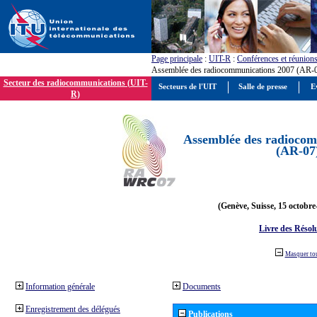
Page principale
:
UIT-R
:
Conférences et réunion
Assemblée des radiocommunications 2007 (AR-
Secteur des radiocommunications (UIT-
Secteurs de l'UIT
Salle de presse
E
R)
Assemblée des radiocom
(AR-07
(Genève, Suisse, 15 octobre
Livre des Résol
Masquer to
Information générale
Documents
Enregistrement des délégués
Publications