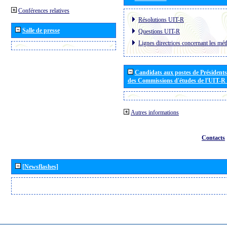
Conférences relatives
Résolutions UIT-R
Salle de presse
Questions UIT-R
Lignes directrices concernant les mét
Candidats aux postes de Présidents 
des Commissions d'études de l'UIT-R
Autres informations
Contacts
[Newsflashes]