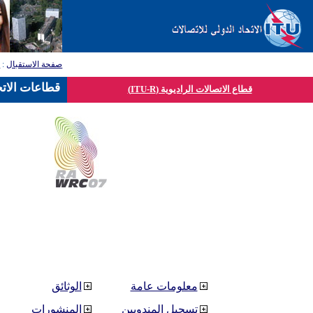
صفحة الاستقبال
:
ق
قطاعات الاتح
قطاع الاتصالات الراديوية (ITU-R)
معلومات عامة
الوثائق
تسجيل المندوبين
المنشورات