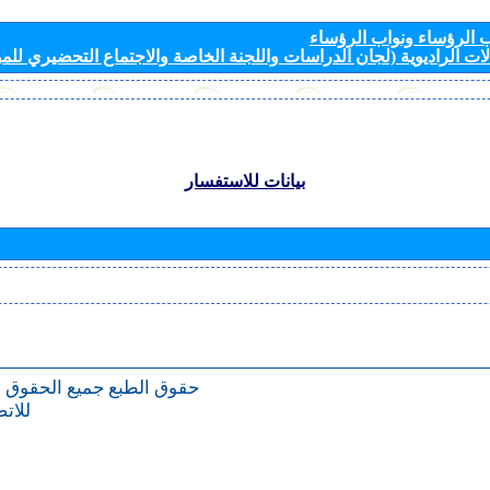
الرؤساء ونواب الرؤساء
ات الراديوية (لجان الدراسات واللجنة الخاصة والاجتماع التحضيري للمؤ
بيانات للاستفسار
حقوق الطبع
جميع الحقوق 
للات