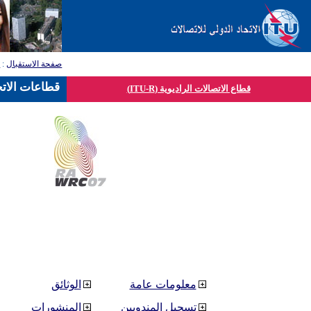
صفحة الاستقبال
:
ق
قطاعات الاتح
قطاع الاتصالات الراديوية (ITU-R)
معلومات عامة
الوثائق
تسجيل المندوبين
المنشورات