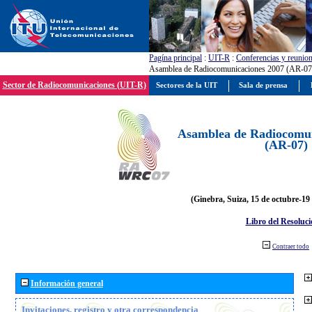
Pagína principal
:
UIT-R
:
Conferencias y reunio
Asamblea de Radiocomunicaciones 2007 (AR-07
Sector de Radiocomunicaciones (UIT-R)
Sectores de la UIT
Sala de prensa
Asamblea de Radiocomun
(AR-07)
(Ginebra, Suiza, 15 de octubre-19
Libro del Resoluci
Contraer todo
Información general
Invitaciones, registro y otra correspondencia