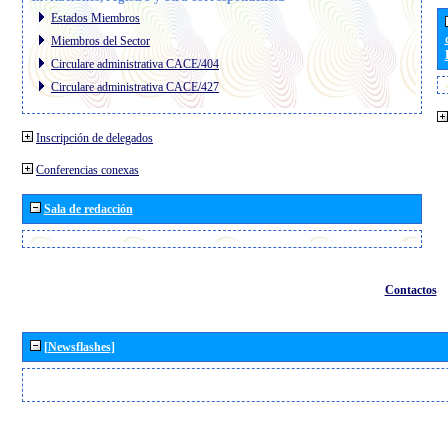
Estados Miembros
Miembros del Sector
Circulare administrativa CACE/404
Circulare administrativa CACE/427
Inscripción de delegados
Conferencias conexas
Sala de redacción
Contactos
[Newsflashes]