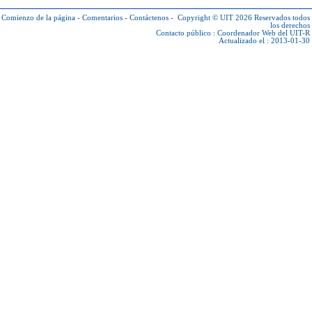
Comienzo de la página
-
Comentarios
-
Contáctenos
-
Copyright © UIT 2026
Reservados todos
los derechos
Contacto público :
Coordenador Web del UIT-R
Actualizado el : 2013-01-30