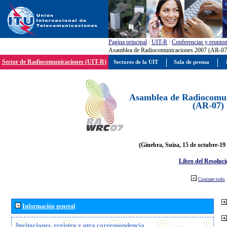
Pagína principal
:
UIT-R
:
Conferencias y reunio
Asamblea de Radiocomunicaciones 2007 (AR-07
Sector de Radiocomunicaciones (UIT-R)
Sectores de la UIT
Sala de prensa
Asamblea de Radiocomun
(AR-07)
(Ginebra, Suiza, 15 de octubre-19
Libro del Resoluci
Contraer todo
Información general
Invitaciones, registro y otra correspondencia