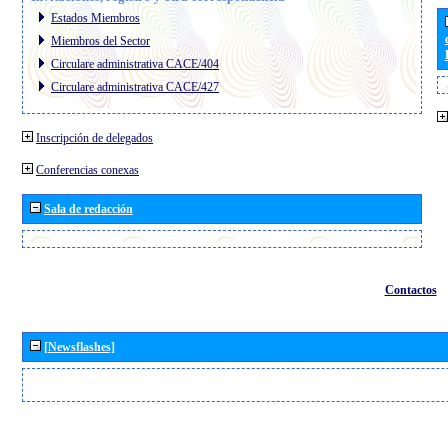
Estados Miembros
Miembros del Sector
Circulare administrativa CACE/404
Circulare administrativa CACE/427
Inscripción de delegados
Conferencias conexas
Sala de redacción
Contactos
[Newsflashes]