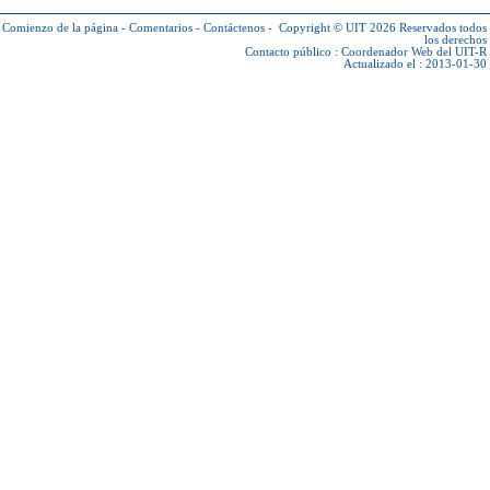
Comienzo de la página
-
Comentarios
-
Contáctenos
-
Copyright © UIT 2026
Reservados todos
los derechos
Contacto público :
Coordenador Web del UIT-R
Actualizado el : 2013-01-30