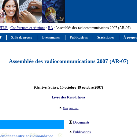
UIT-R
:
Conférences et réunions
:
RA
: Assemblée des radiocommunications 2007 (AR-07)
IT
Salle de presse
Evénements
Publications
Statistiques
À propos
Assemblée des radiocommunications 2007 (AR-07)
(Genève, Suisse, 15 octobre-19 octobre 2007)
Livre des Résolutions
Masquer tout
Documents
Publications
trement et autre correspondance