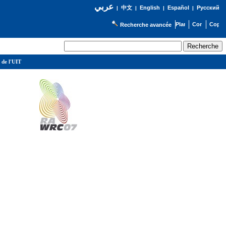
عربي
English
Español
Русский
|
中文
|
|
|
Recherche avancée
 de l'UIT