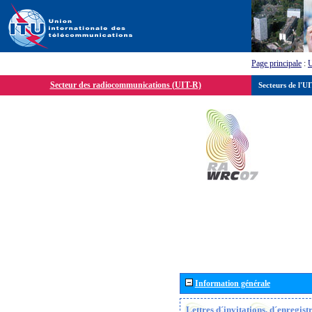
Page principale
:
Secteur des radiocommunications (UIT-R)
Secteurs de l'U
Information générale
Lettres d´invitations, d´enregis