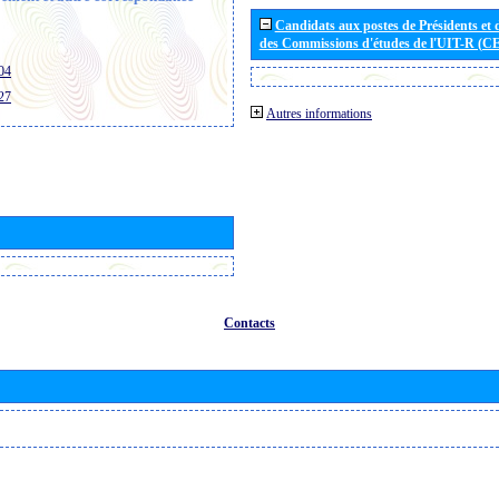
Candidats aux postes de Présidents et 
des Commissions d'études de l'UIT-R (C
04
27
Autres informations
Contacts