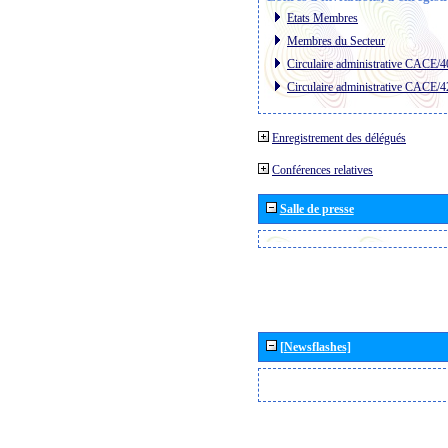
Etats Membres
Membres du Secteur
Circulaire administrative CACE/4
Circulaire administrative CACE/4
Enregistrement des délégués
Conférences relatives
Salle de presse
[Newsflashes]