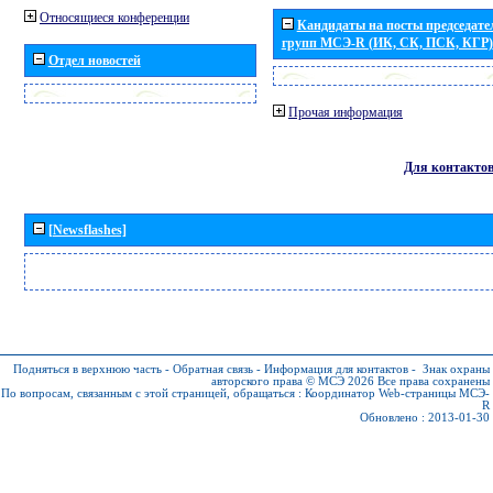
Относящиеся конференции
Кандидаты на посты председател
групп МСЭ-R (ИК, СК, ПСК, КГР)
Отдел новостей
Прочая информация
Для контакто
[Newsflashes]
Подняться в верхнюю часть
-
Обратная связь
-
Информация для контактов
-
Знак охраны
авторского права © МСЭ 2026
Все права сохранены
По вопросам, связанным с этой страницей, обращаться :
Координатор Web-страницы МСЭ-
R
Обновлено : 2013-01-30