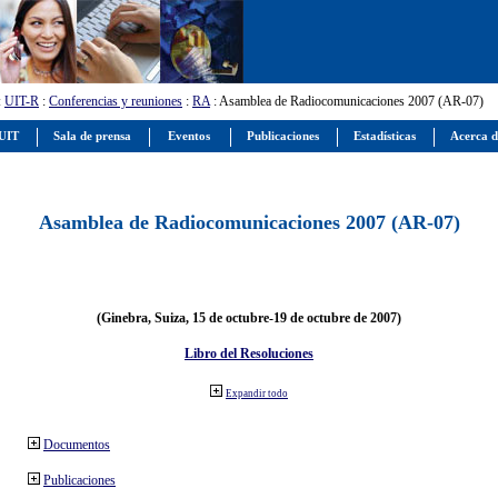
:
UIT-R
:
Conferencias y reuniones
:
RA
: Asamblea de Radiocomunicaciones 2007 (AR-07)
 UIT
Sala de prensa
Eventos
Publicaciones
Estadísticas
Acerca d
Asamblea de Radiocomunicaciones 2007 (AR-07)
(Ginebra, Suiza, 15 de octubre-19 de octubre de 2007)
Libro del Resoluciones
Expandir todo
Documentos
Publicaciones