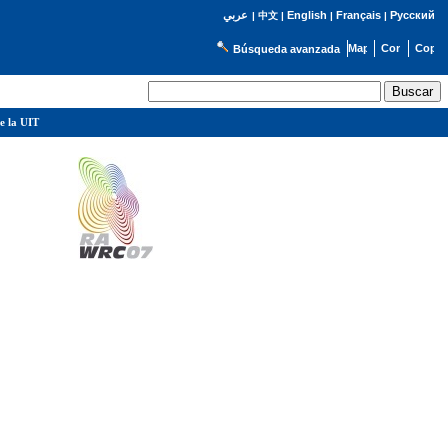
English
Français
Русский
عربي
|
中文
|
|
|
Búsqueda avanzada
e la UIT