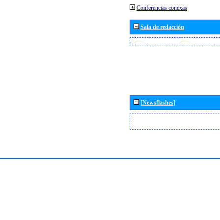
Conferencias conexas
Sala de redacción
[Newsflashes]