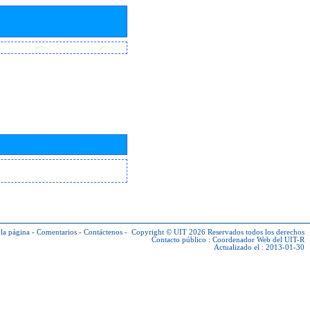
la página
-
Comentarios
-
Contáctenos
-
Copyright © UIT 2026
Reservados todos los derechos
Contacto público :
Coordenador Web del UIT-R
Actualizado el : 2013-01-30