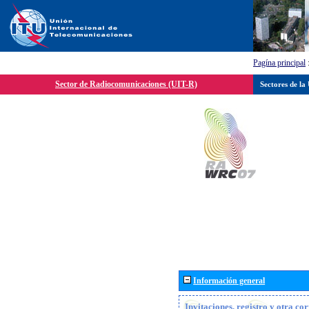
Pagína principal
Sector de Radiocomunicaciones (UIT-R)
Sectores de la
Información general
Invitaciones, registro y otra c