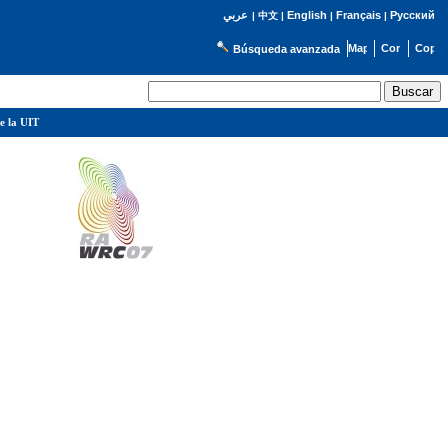
English
Français
Русский
عربي
|
中文
|
|
|
Búsqueda avanzada
e la UIT