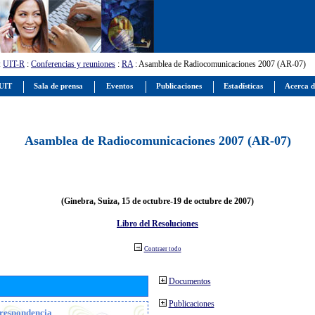
:
UIT-R
:
Conferencias y reuniones
:
RA
: Asamblea de Radiocomunicaciones 2007 (AR-07)
 UIT
Sala de prensa
Eventos
Publicaciones
Estadísticas
Acerca d
Asamblea de Radiocomunicaciones 2007 (AR-07)
(Ginebra, Suiza, 15 de octubre-19 de octubre de 2007)
Libro del Resoluciones
Contraer todo
Documentos
Publicaciones
orrespondencia