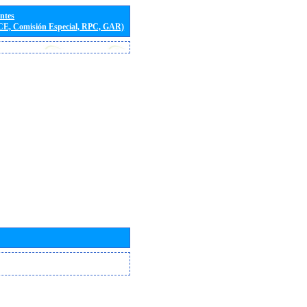
entes
(CE, Comisión Especial, RPC, GAR)