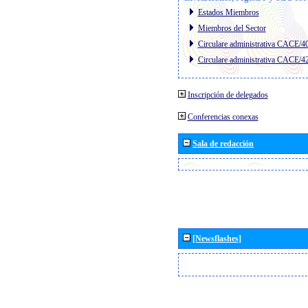
Estados Miembros
Miembros del Sector
Circulare administrativa CACE/4
Circulare administrativa CACE/4
Inscripción de delegados
Conferencias conexas
Sala de redacción
[Newsflashes]