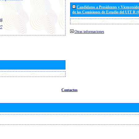
Candidatos a Presidentes y Vicepresid
de las Comisiones de Estudio del UIT R 
04
27
Otras informaciones
Contactos