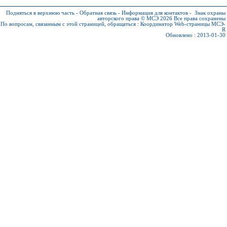
Подняться в верхнюю часть
-
Обратная связь
-
Информация для контактов
-
Знак охраны
авторского права © МСЭ 2026
Все права сохранены
По вопросам, связанным с этой страницей, обращаться :
Координатор Web-страницы МСЭ-
R
Обновлено : 2013-01-30