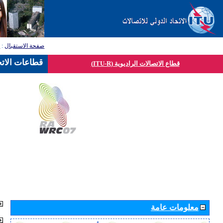
صفحة الاستقبال
:
ق
قطاعات الاتح
قطاع الاتصالات الراديوية (ITU-R)
معلومات عامة