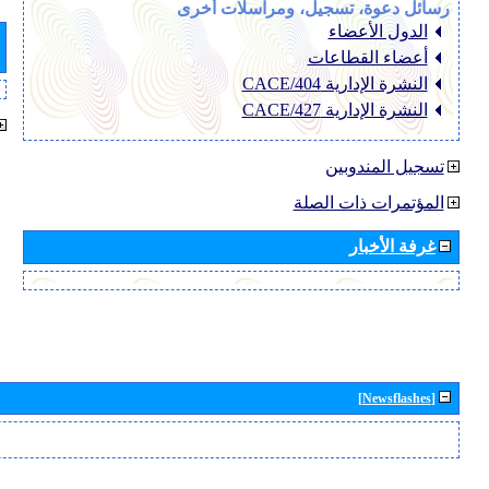
رسائل دعوة، تسجيل، ومراسلات أخرى
الدول الأعضاء
أعضاء القطاعات
النشرة الإدارية CACE/404
النشرة الإدارية CACE/427
تسجيل المندوبين
المؤتمرات ذات الصلة
غرفة الأخبار
[Newsflashes]