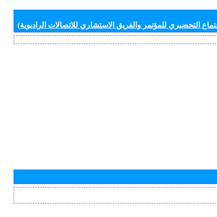
جتماع التحضيري للمؤتمر والفريق الاستشاري للاتصالات الراديوية)