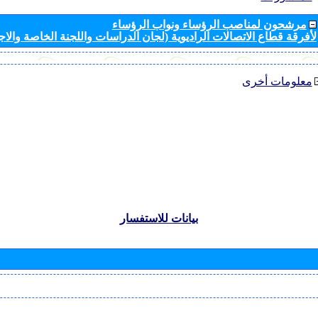
مرشحون لمناصب الرؤساء ونواب الرؤساء
لأفرقة قطاع الاتصالات الراديوية (لجان الدراسات واللجنة الخاصة والا
معلومات أخرى
بيانات للاستفسار