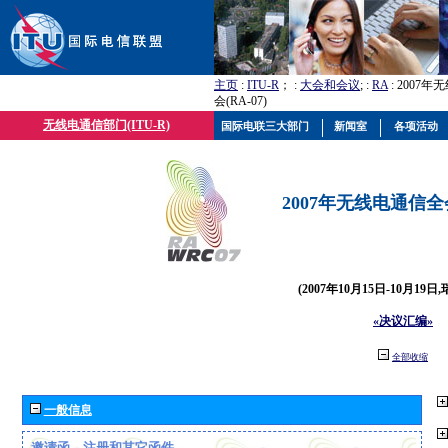
主页
:
ITU-R
； :
大会和会议
; :
RA
: 2007
会(RA-07)
无线电通信部门(ITU-R)
国际电联三大部门
新闻室
各项活动
2007年无线电通信全会(
(2007年10月15日-10月19日
«决议汇编»
全部收缩
一般信息
邀请函、注册和其它函件