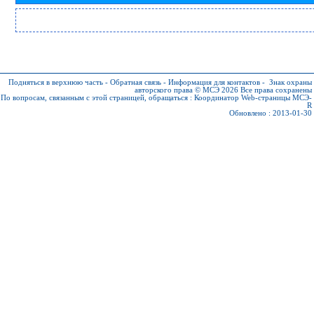
Подняться в верхнюю часть
-
Обратная связь
-
Информация для контактов
-
Знак охраны
авторского права © МСЭ 2026
Все права сохранены
По вопросам, связанным с этой страницей, обращаться :
Координатор Web-страницы МСЭ-
R
Обновлено : 2013-01-30