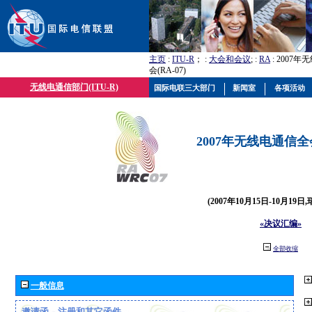
主页
:
ITU-R
； :
大会和会议
; :
RA
: 2007
会(RA-07)
无线电通信部门(ITU-R)
国际电联三大部门
新闻室
各项活动
2007年无线电通信全会(
(2007年10月15日-10月19日
«决议汇编»
全部收缩
一般信息
邀请函、注册和其它函件