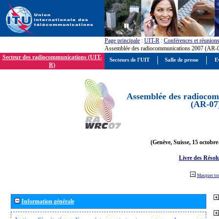
Page principale
:
UIT-R
:
Conférences et réunion
Assemblée des radiocommunications 2007 (AR-
Secteur des radiocommunications (UIT-
Secteurs de l'UIT
Salle de presse
E
R)
Assemblée des radiocom
(AR-07
(Genève, Suisse, 15 octobre
Livre des Résol
Masquer to
Information générale