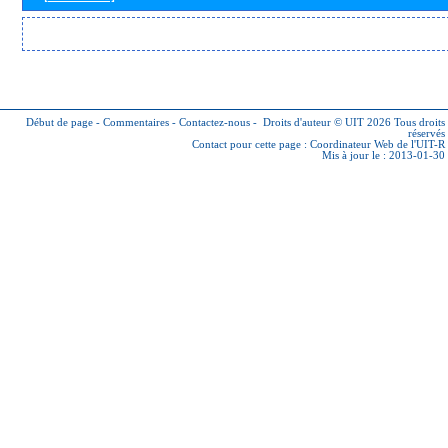
Début de page
-
Commentaires
-
Contactez-nous
-
Droits d'auteur © UIT 2026
Tous droits
réservés
Contact pour cette page :
Coordinateur Web de l'UIT-R
Mis à jour le : 2013-01-30